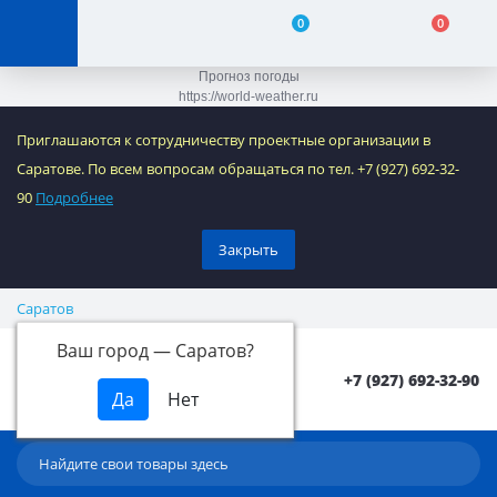
0
0
Прогноз погоды
https://world-weather.ru
Приглашаются к сотрудничеству проектные организации в
Саратове. По всем вопросам обращаться по тел. +7 (927) 692-32-
90
Подробнее
Закрыть
Саратов
Ваш город —
Саратов
?
+7 (927) 692-32-90