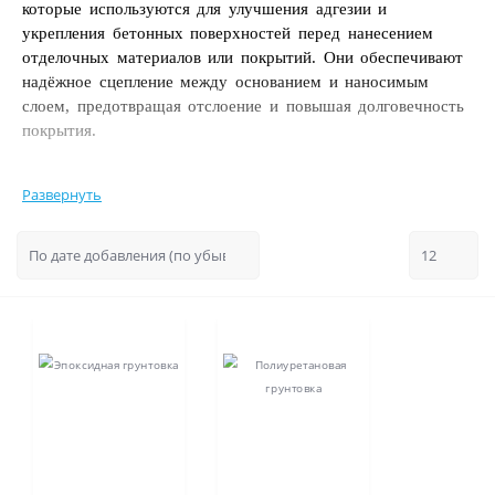
которые используются для улучшения адгезии и
укрепления бетонных поверхностей перед нанесением
отделочных материалов или покрытий. Они обеспечивают
надёжное сцепление между основанием и наносимым
слоем, предотвращая отслоение и повышая долговечность
покрытия.
Развернуть
Эпоксидные грунтовки
состоят из эпоксидных смол,
которые обладают высокой химической стойкостью и
прочностью. Они используются для обработки бетонных
поверхностей внутри и снаружи помещений, а также в
условиях повышенной влажности или воздействия
агрессивных сред. Эпоксидные грунтовки образуют
прочную плёнку, которая защищает бетон от влаги,
химических веществ и механических воздействий.
Полиуретановые грунтовки
также обладают высокой
прочностью и химической стойкостью, но имеют более
эластичную структуру. Они используются для обработки