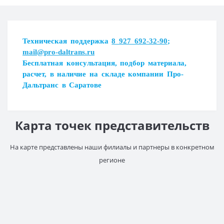
Заключение
При выборе полимерной грунтовки необходимо учитывать
условия эксплуатации, требования к прочности и
Загрузка...
Техническая поддержка
8 927 692-32-90
;
химической стойкости покрытия, а также совместимость
mail@pro-daltrans.ru
грунтовки с наносимым отделочным материалом.
Загрузка...
Бесплатная консультация, подбор материала,
Правильное использование полимерных грунтовок
расчет, в наличие на складе компании Про-
позволяет значительно улучшить качество и долговечность
Дальтранс в Саратове
бетонных поверхностей, обеспечивая надёжность и
долговечность покрытия на долгие годы.
Карта точек представительств
На карте представлены наши филиалы и партнеры в конкретном
регионе