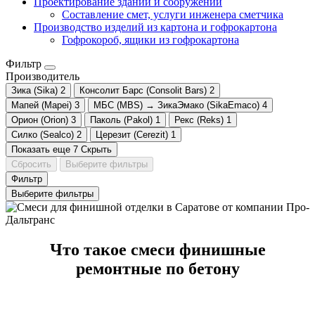
Проектирование зданий и сооружений
Составление смет, услуги инженера сметчика
Производство изделий из картона и гофрокартона
Гофрокороб, ящики из гофрокартона
Фильтр
Производитель
Зика (Sika)
2
Консолит Барс (Consolit Bars)
2
Мапей (Mapei)
3
МБС (MBS) → ЗикаЭмако (SikaEmaco)
4
Орион (Orion)
3
Паколь (Pakol)
1
Рекс (Reks)
1
Силко (Sealco)
2
Церезит (Cerezit)
1
Показать еще 7
Скрыть
Сбросить
Выберите фильтры
Фильтр
Выберите фильтры
Что такое смеси финишные
ремонтные по бетону