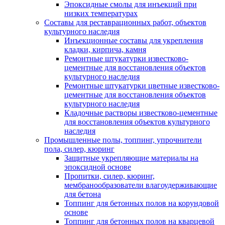
Эпоксидные смолы для инъекций при
низких температурах
Составы для реставрационных работ, объектов
культурного наследия
Инъекционные составы для укрепления
кладки, кирпича, камня
Ремонтные штукатурки известково-
цементные для восстановления объектов
культурного наследия
Ремонтные штукатурки цветные известково-
цементные для восстановления объектов
культурного наследия
Кладочные растворы известково-цементные
для восстановления объектов культурного
наследия
Промышленные полы, топпинг, упрочнители
пола, силер, кюринг
Защитные укрепляющие материалы на
эпоксидной основе
Пропитки, силер, кюринг,
мембранообразователи влагоудерживающие
для бетона
Топпинг для бетонных полов на корундовой
основе
Топпинг для бетонных полов на кварцевой