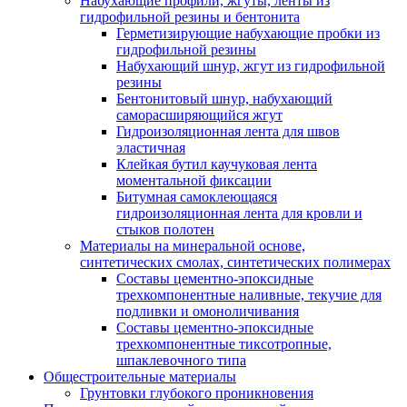
Набухающие профили, жгуты, ленты из
гидрофильной резины и бентонита
Герметизирующие набухающие пробки из
гидрофильной резины
Набухающий шнур, жгут из гидрофильной
резины
Бентонитовый шнур, набухающий
саморасширяющийся жгут
Гидроизоляционная лента для швов
эластичная
Клейкая бутил каучуковая лента
моментальной фиксации
Битумная самоклеющаяся
гидроизоляционная лента для кровли и
стыков полотен
Материалы на минеральной основе,
синтетических смолах, синтетических полимерах
Составы цементно-эпоксидные
трехкомпонентные наливные, текучие для
подливки и омоноличивания
Составы цементно-эпоксидные
трехкомпонентные тиксотропные,
шпаклевочного типа
Общестроительные материалы
Грунтовки глубокого проникновения