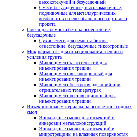
высокотекучий и безусадочный
Смеси безусадочные, высокомарочные,
подливочные для металлургических
комбинатов и рельсобалочного сортового
проката
Смеси для ремонта бетона огнестойкие,
безусадочные
Сухие смеси для ремонта бетона
огнестойкие, безусадочные тиксотропные
Микроцементы для инъецирования трещин и
усиления грунта
Микроцемент классический для
инъектирования трещин
Микроцемент высокопрочный для
инъектирования трещин
Микроцемент быстротвердеющий при
отрицательных температурах
Микроцемент реставрационный для
инъектирования трещин
Инъекционные материалы на основе эпоксидных
смол
Эпоксидные смолы для инъекций и
анкеровки металлоконструкций
Эпоксидные смолы для инъекций в
микротрещины на влажных поверхностях