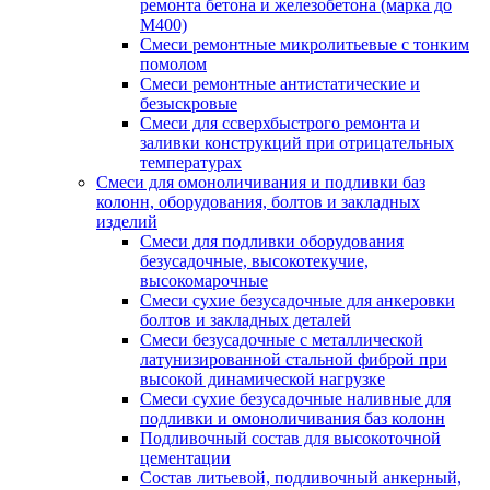
ремонта бетона и железобетона (марка до
M400)
Смеси ремонтные микролитьевые с тонким
помолом
Смеси ремонтные антистатические и
безыскровые
Смеси для cсверхбыстрого ремонта и
заливки конструкций при отрицательных
температурах
Смеси для омоноличивания и подливки баз
колонн, оборудования, болтов и закладных
изделий
Смеси для подливки оборудования
безусадочные, высокотекучие,
высокомарочные
Смеси сухие безусадочные для анкеровки
болтов и закладных деталей
Смеси безусадочные с металлической
латунизированной стальной фиброй при
высокой динамической нагрузке
Смеси сухие безусадочные наливные для
подливки и омоноличивания баз колонн
Подливочный состав для высокоточной
цементации
Состав литьевой, подливочный анкерный,