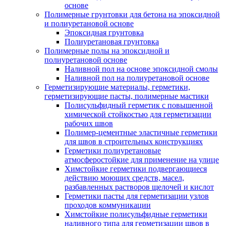
основе
Полимерные грунтовки для бетона на эпоксидной
и полиуретановой основе
Эпоксидная грунтовка
Полиуретановая грунтовка
Полимерные полы на эпоксидной и
полиуретановой основе
Наливной пол на основе эпоксидной смолы
Наливной пол на полиуретановой основе
Герметизирующие материалы, герметики,
герметизирующие пасты, полимерные мастики
Полисульфидный герметик с повышенной
химической стойкостью для герметизации
рабочих швов
Полимер-цементные эластичные герметики
для швов в строительных конструкциях
Герметики полиуретановые
атмосферостойкие для применение на улице
Химстойкие герметики подвергающиеся
действию моющих средств, масел,
разбавленных растворов щелочей и кислот
Герметики пасты для герметизации узлов
проходов коммуникации
Химстойкие полисульфидные герметики
наливного типа для герметизации швов в