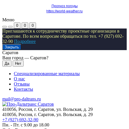
Прогноз погоды
https://world-weather.ru
Меню
0
0
0
Приглашаются к сотрудничеству проектные организации в
Саратове. По всем вопросам обращаться по тел. +7 (927) 692-
32-90
Подробнее
Закрыть
Саратов
Ваш город —
Саратов
?
Специализированные материалы
О нас
Отзывы
Контакты
mail@pro-daltrans.ru
410056, Россия, г. Саратов, ул. Вольская, д. 29
410056, Россия, г. Саратов, ул. Вольская, д. 29
+7 (927) 692-32-90
Пн. - Пт. с 9.00 до 18.00