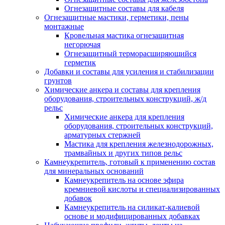
Огнезащитные составы для кабеля
Огнезащитные мастики, герметики, пены
монтажные
Кровельная мастика огнезащитная
негорючая
Огнезащитный терморасширяющийся
герметик
Добавки и составы для усиления и стабилизации
грунтов
Химические анкера и составы для крепления
оборудования, строительных конструкций, ж/д
рельс
Химические анкера для крепления
оборудования, строительных конструкций,
арматурных стержней
Мастика для крепления железнодорожных,
трамвайных и других типов рельс
Камнеукрепитель, готовый к применению состав
для минеральных оснований
Камнеукрепитель на основе эфира
кремниевой кислоты и специализированных
добавок
Камнеукрепитель на силикат-калиевой
основе и модифицированных добавках