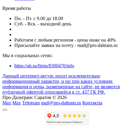
Время работы
Пн. - Пт. с 9.00 до 18.00
Суб. - Вск. - выходной день
Работаем с любым регионом - цены ниже на 40%
Присылайте заявки на почту - mail@pro-daltrans.ru
Мы в социальных сетях:
https://ati.su/firms/8300470/info
Данный интернет-ресурс носит исключительно
информационный характер, и ни при каких условиях
информация и цены, размещенные на сайте, не являются
публичной офертой относящейся к ст. 437 ГК РФ.
Про-Дальтранс Саратов © 2026
Max
Max
Telegram
mail@pro-daltrans.ru
Контакты