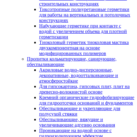
строительных конструкциях
Тиксотропные полиуретановые герметики
для работы на вертикальных и потолочных
конструкциях
Набухающие герметике при контакте с
водой с увеличением объема для плотной
герметизации
Тиоколовый герметик тиоколовая мастика
двухкомпонентная на основе
модифицированных полимеров
Пропитки кольматирующие, санирующие,
обеспыливающие
Акриловые водно-дисперсионные,
декоративные, водоотталкивающие и
атмосферостойкие
Для гипсокартона, гипсовых плит, плит на
древесно-волокнистой основе
Кремний органические гидрофобизирующие
для гидроотсечки оснований и фундаментов
Обеспыливающие и укрепляющие для
полусухой стяжки
Обеспыливающие, вяжущие и
увеличивающие адгезию основания
Проникающие на водной основе с
гидроизолирующем эффектом